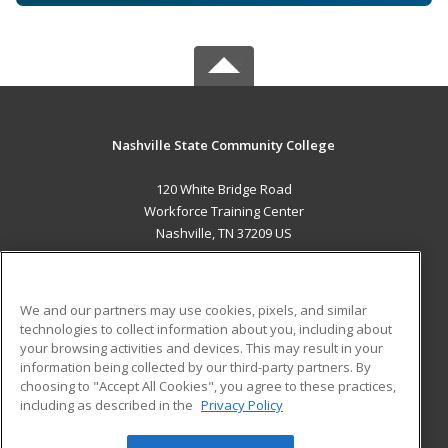
Nashville State Community College
120 White Bridge Road
Workforce Training Center
Nashville, TN 37209 US
MAIN CONTENT
Career Training
We and our partners may use cookies, pixels, and similar
technologies to collect information about you, including about
ADDITIONAL RESOURCES
your browsing activities and devices. This may result in your
information being collected by our third-party partners. By
Military
Student Blog
choosing to "Accept All Cookies", you agree to these practices,
Financial Assistance
including as described in the
Privacy Policy
Help