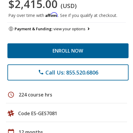
$2,415.00
(USD)
Affirm
Pay over time with
. See if you qualify at checkout.
Payment & Funding:
view your options
ENROLL NOW
Call Us: 855.520.6806
phone
schedule
224 course hrs
Code ES-GES7081
calendar_today
12 months