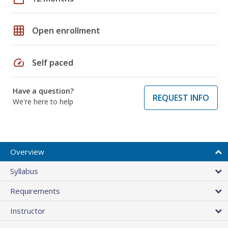
grid_on
Open enrollment
speed
Self paced
Have a question?
REQUEST INFO
We're here to help
Overview
Syllabus
Requirements
Instructor