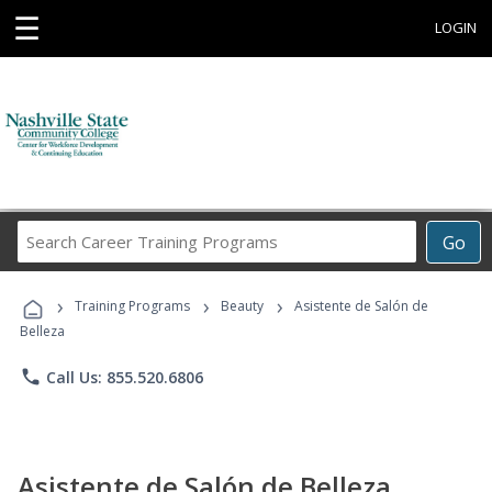
☰
LOGIN
Search
Go
Career
Training
›
›
›
Programs
Training Programs
Beauty
Asistente de Salón de
Belleza
phone
Call Us: 855.520.6806
Asistente de Salón de Belleza