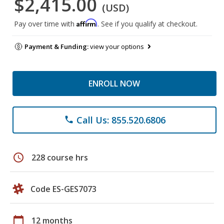
$2,415.00
(USD)
Affirm
Pay over time with
. See if you qualify at checkout.
Payment & Funding:
view your options
ENROLL NOW
Call Us: 855.520.6806
phone
schedule
228 course hrs
Code ES-GES7073
calendar_today
12 months