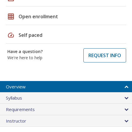
grid_on
Open enrollment
speed
Self paced
Have a question?
REQUEST INFO
We're here to help
Overview
Syllabus
Requirements
Instructor