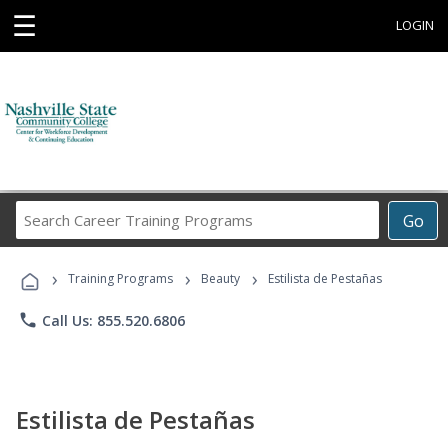
☰
LOGIN
Search
Go
Career
Training
›
›
›
Programs
Training Programs
Beauty
Estilista de Pestañas
phone
Call Us: 855.520.6806
Estilista de Pestañas